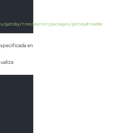
js/gatsby/tree/master/packages/gatsby#readme
especificada en
ualiza