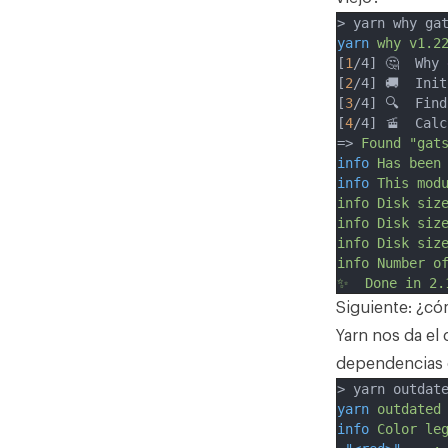
> yarn why ga
yarn
why
v1.2
[
1
/4] 🤔  Why 
[
2
/4] 🚚  Ini
[
3
/4] 🔍  Fin
[
4
/4] 🚡  Cal
=> 
Found
"gat
info
Has
been
info
This
mod
info Disk siz
info Disk siz
info Disk siz
info Number o
✨  Done in 2.
Siguiente: ¿có
Yarn nos da e
dependencias 
> yarn outdat
yarn
outdated
info
Color
le