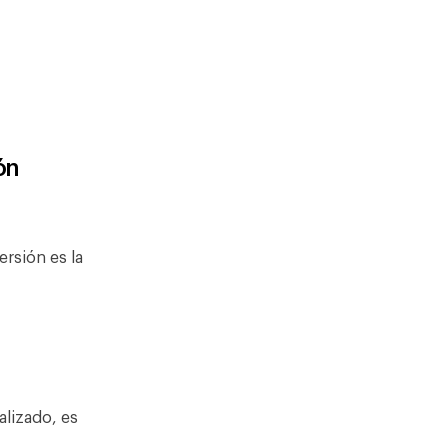
ón
rsión es la
alizado, es