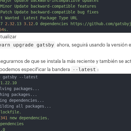
Major
Update
backward-incompatible
updates
Minor
Update
backward-compatible
features
Patch
Update
backward-compatible
bug
fixes
nt
Wanted
Latest
Package
Type
URL
57
2.32
.13
3.12
.0
dependencies
https://github.com/gatsby
54
s.
tualizar
yarn upgrade gatsby
ahora, seguirá usando la versión 
egurarnos de que se instala la más reciente y también se act
--latest
 podemos especificar la bandera
:
e gatsby --latest
v1.22.10
olving packages...
ching packages...
king dependencies...
uilding all packages...
lockfile.
341
new
dependencies.
ependencies
2.0