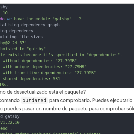
tsby
2.10
do
we
have
the
module
"gatsby"...?
tialising dependency graph...
ding dependency...
culating file sizes...
sby@2.24.57"
hoisted
to
"gatsby"
ule
exists
because
it's specified in "dependencies".
e without dependencies: "27.79MB"
e with unique dependencies: "27.79MB"
e with transitive dependencies: "27.79MB"
f shared dependencies: 531
16s.
mo de desactualizado está el paquete?
outdated
l comando
para comprobarlo. Puedes ejecutarlo 
o puedes pasar un nombre de paquete para comprobar sól
ed gatsby
v1.22.10
gend
: