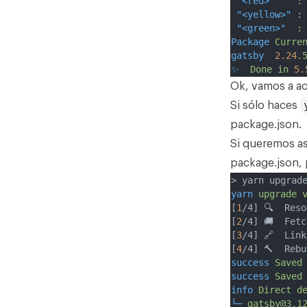
"<red>"
:
"<yellow>"
:
"<green>"
:
Package
Curre
gatsby
2.24
.
✨
Done
in
5.
Ok, vamos a ac
Si sólo haces
package.json.
Si queremos as
package.json,
> yarn upgrad
yarn
upgrade
[
1
/4] 🔍  Res
[
2
/4] 🚚  Fet
[
3
/4] 🔗  Lin
[
4
/4] 🔨  Reb
success
Saved
success
Saved
info
Direct
d
└─
gatsby@3.1