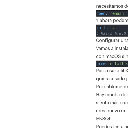
necesitamos de
rbenv
rehash
Y ahora podemos
rails
-v
# Rails 6.0.0
Configurar una
Vamos a instal
con macOS sin
brew
install
Rails usa sqli
quierasusarlo 
Probablemente
Hay mucha doc
sienta más cóm
eres nuevo en 
MySQL
Puedes instalar