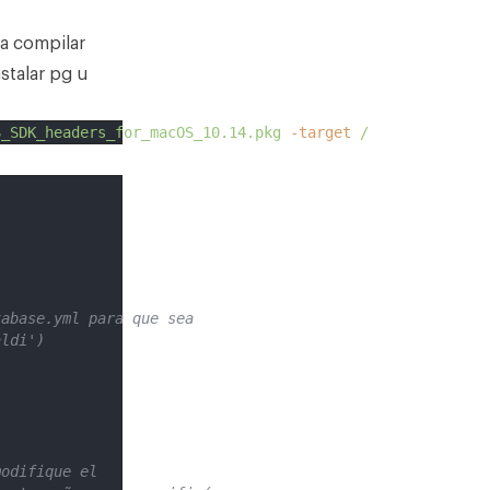
a compilar
stalar pg u
S_SDK_headers_for_macOS_10.14.pkg
-target
/
tabase.yml para que sea
aldi')
modifique el