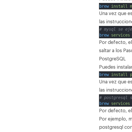
brew
install
Una vez que es
las instruccion
# mysql se ej
brew
services
Por defecto, e
saltar a los
Pas
PostgreSQL
Puedes instalar
brew
install
Una vez que es
las instruccion
# postgresql 
brew
services
Por defecto, e
Por ejemplo, m
postgresql con