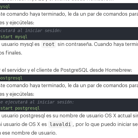
mysql
te comando haya terminado, le da un par de comandos para 
es y ejecútelas:
ecutará al iniciar sesión:
start
mysql
root
l usuario mysql es
sin contraseña. Cuando haya term
os finales
.
 el servidor y el cliente de
PostgreSQL
desde Homebrew:
postgresql
te comando haya terminado, le da un par de comandos para 
es y ejecútelas:
se ejecutará al iniciar sesión:
start
postgresql
l usuario postgresql es su nombre de usuario OS X actual si
lavaldi
i usuario de OS X es
, por lo que puedo iniciar s
 ese nombre de usuario.