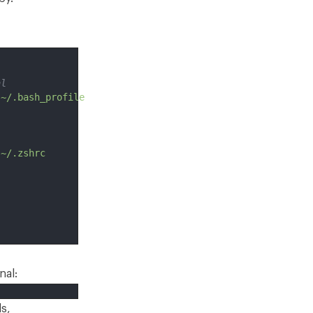
al
 
~/.bash_profile
 
~/.zshrc
nal:
ls,