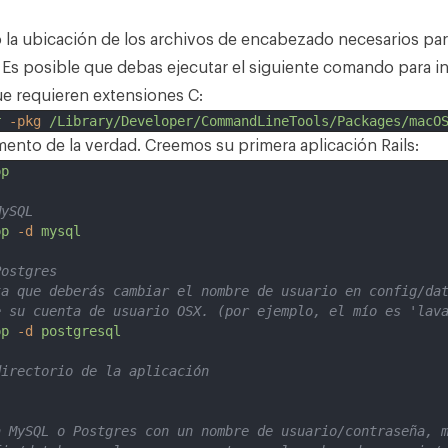
la ubicación de los archivos de encabezado necesarios par
 Es posible que debas ejecutar el siguiente comando para in
e requieren extensiones C:
r
-pkg
/Library/Developer/CommandLineTools/Packages/macO
mento de la verdad. Creemos su primera aplicación Rails:
pp
MySQL
pp
-d
mysql
Postgres
ta que deberás cambiar el nombre de usuario en config/da
e su cuenta de usuario OSX. (por ejemplo, el mío es 'lav
pp
-d
postgresql
directorio de la aplicación
a MySQL o Postgres con un nombre de usuario/contraseña, 