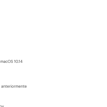
n macOS 10.14
 anteriormente
by.