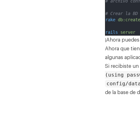
# archivo con
# Crear la BD
rake
db:creat
rails
server
¡Ahora puedes 
Ahora que tien
algunas aplicac
Si recibiste un
(using pass
config/dat
de la base de 