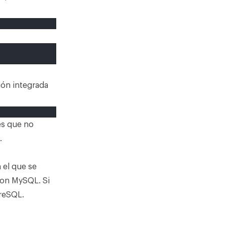
ión integrada
es que no
.
el que se
con MySQL. Si
greSQL
.