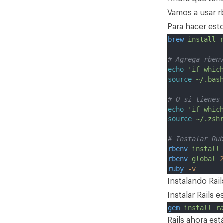
Vamos a usar
r
Para hacer est
brew
install
# Agrega rben
echo
'if whic
source
~/.bas
# O si tienes
echo
'if whic
source
~/.zsh
# Instalar Ru
rbenv
install
rbenv
global
ruby
-v
Instalando Rail
Instalar Rails 
gem
install
r
Rails ahora est