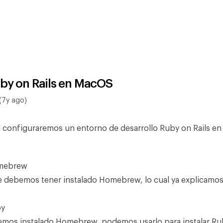
uby on Rails en MacOS
(7y ago)
al configuraremos un entorno de desarrollo Ruby on Rails e
omebrew
 debemos tener instalado Homebrew, lo cual ya explicamos
by
emos instalado Homebrew, podemos usarlo para instalar Ru