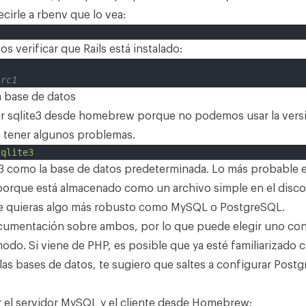
cirle a rbenv que lo vea:
 verificar que Rails está instalado:
.rc1
 base de datos
ar sqlite3 desde homebrew porque no podemos usar la vers
 tener algunos problemas.
sqlite3
te3 como la base de datos predeterminada. Lo más probable 
porque está almacenado como un archivo simple en el disco
 quieras algo más robusto como MySQL o PostgreSQL.
umentación sobre ambos, por lo que puede elegir uno con 
odo. Si viene de PHP, es posible que ya esté familiarizado 
las bases de datos, te sugiero que saltes a
configurar Post
 el servidor
MySQL
y el cliente desde Homebrew: