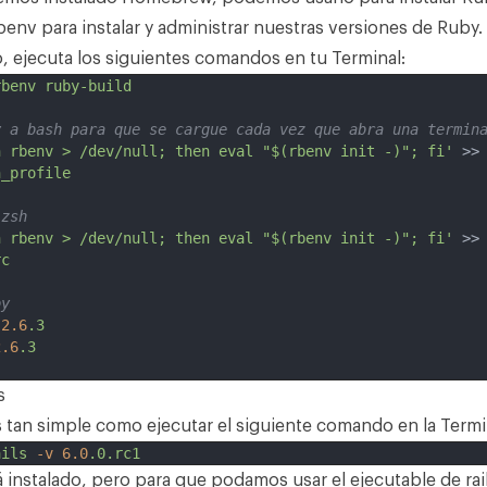
benv
para instalar y administrar nuestras versiones de Ruby.
o, ejecuta los siguientes comandos en tu Terminal:
rbenv
ruby-build
v a bash para que se cargue cada vez que abra una termin
h rbenv > /dev/null; then eval "$(rbenv init -)"; fi'
 >>
h_profile
 zsh
h rbenv > /dev/null; then eval "$(rbenv init -)"; fi'
 >>
rc
by
2.6
.3
2.6
.3
s
es tan simple como ejecutar el siguiente comando en la Termi
ails
-v
6.0
.0.rc1
á instalado, pero para que podamos usar el ejecutable de rai