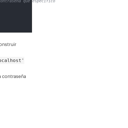
contraseña que especificó
onstruir
ocalhost'
a contraseña