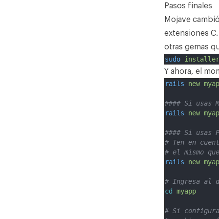
Pasos finales
Mojave cambió 
extensiones C.
otras gemas qu
sudo
installe
Y ahora, el mo
rails
new
mya
#### Si usas 
rails
new
mya
#### Si usas 
# Ten en cuen
# el mismo qu
rails
new
mya
# Ingresa al 
cd
myapp
# Si configur